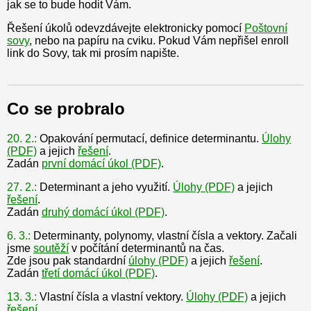
jak se to bude hodit Vám.
Řešení úkolů odevzdávejte elektronicky pomocí
Poštovní
sovy
, nebo na papíru na cviku. Pokud Vám nepřišel enroll
link do Sovy, tak mi prosím napište.
Co se probralo
20. 2.:
Opakování permutací, definice determinantu.
Úlohy
(PDF)
a jejich
řešení
.
Zadán
první domácí úkol (PDF)
.
27. 2.:
Determinant a jeho využití.
Úlohy (PDF)
a jejich
řešení
.
Zadán
druhý domácí úkol (PDF)
.
6. 3.:
Determinanty, polynomy, vlastní čísla a vektory. Začali
jsme
soutěží
v počítání determinantů na čas.
Zde jsou pak standardní
úlohy (PDF)
a jejich
řešení
.
Zadán
třetí domácí úkol (PDF)
.
13. 3.:
Vlastní čísla a vlastní vektory.
Úlohy (PDF)
a jejich
řešení
.