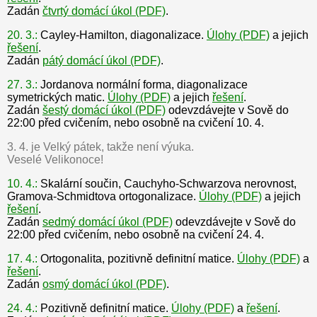
Zadán
čtvrtý domácí úkol (PDF)
.
20. 3.:
Cayley-Hamilton, diagonalizace.
Úlohy (PDF)
a jejich
řešení
.
Zadán
pátý domácí úkol (PDF)
.
27. 3.:
Jordanova normální forma, diagonalizace
symetrických matic.
Úlohy (PDF)
a jejich
řešení
.
Zadán
šestý domácí úkol (PDF)
odevzdávejte v Sově do
22:00 před cvičením, nebo osobně na cvičení 10. 4.
3. 4. je Velký pátek, takže není výuka.
Veselé Velikonoce!
10. 4.:
Skalární součin, Cauchyho-Schwarzova nerovnost,
Gramova-Schmidtova ortogonalizace.
Úlohy (PDF)
a jejich
řešení
.
Zadán
sedmý domácí úkol (PDF)
odevzdávejte v Sově do
22:00 před cvičením, nebo osobně na cvičení 24. 4.
17. 4.:
Ortogonalita, pozitivně definitní matice.
Úlohy (PDF)
a
řešení
.
Zadán
osmý domácí úkol (PDF)
.
24. 4.:
Pozitivně definitní matice.
Úlohy (PDF)
a
řešení
.