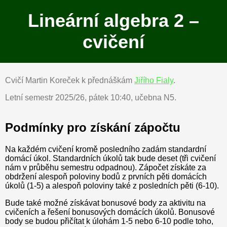
Lineární algebra 2 –
cvičení
Cvičí Martin Koreček k přednáškám
Jiřího Fialy
.
Letní semestr 2025/26, pátek 10:40, učebna N5.
Podmínky pro získání zápočtu
Na každém cvičení kromě posledního zadám standardní
domácí úkol. Standardních úkolů tak bude deset (tři cvičení
nám v průběhu semestru odpadnou). Zápočet získáte za
obdržení alespoň poloviny bodů z prvních pěti domácích
úkolů (1-5) a alespoň poloviny také z posledních pěti (6-10).
Bude také možné získávat bonusové body za aktivitu na
cvičeních a řešení bonusových domácích úkolů. Bonusové
body se budou přičítat k úlohám 1-5 nebo 6-10 podle toho,